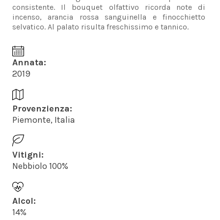
consistente. Il bouquet olfattivo ricorda note di
incenso, arancia rossa sanguinella e finocchietto
selvatico. Al palato risulta freschissimo e tannico.
Annata:
2019
Provenzienza:
Piemonte, Italia
Vitigni:
Nebbiolo 100%
Alcol:
14%