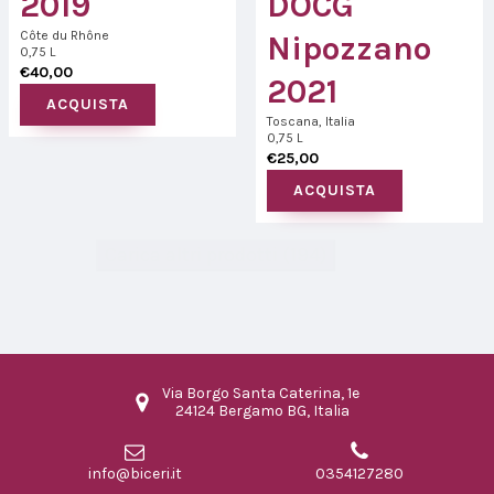
2019
DOCG
Côte du Rhône
Nipozzano
0,75 L
€
40,00
2021
ACQUISTA
Toscana, Italia
0,75 L
€
25,00
ACQUISTA
Carica altri prodotti (194)
Via Borgo Santa Caterina, 1e
24124 Bergamo BG, Italia
info@biceri.it
0354127280