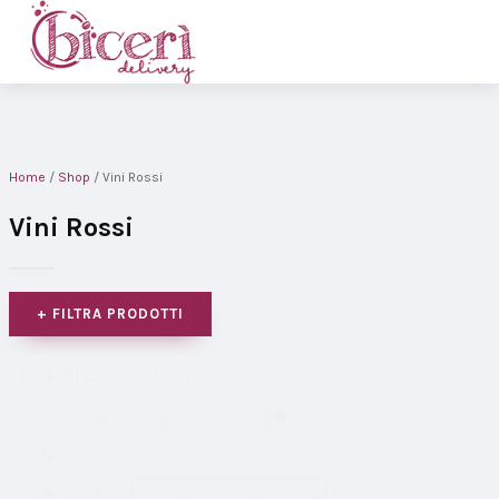
Home
/
Shop
/ Vini Rossi
Vini Rossi
+ FILTRA PRODOTTI
1 - 16 di 210 prodotti
Cerca
Order
Sort content