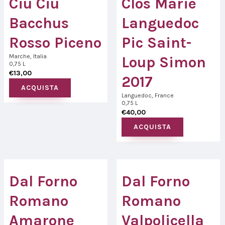
Ciù Ciù
Clos Marie
Bacchus
Languedoc
Rosso Piceno
Pic Saint-
Marche, Italia
Loup Simon
0,75 L
€
13,00
2017
ACQUISTA
Languedoc, France
0,75 L
€
40,00
ACQUISTA
Dal Forno
Dal Forno
Romano
Romano
Amarone
Valpolicella